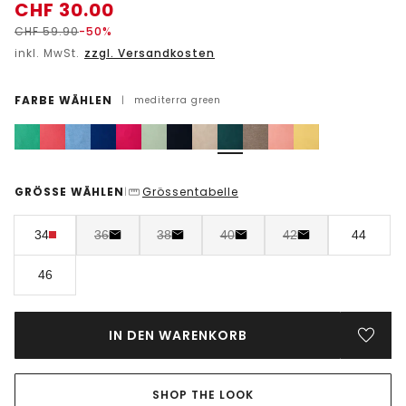
CHF
30.00
CHF
59.90
-50%
inkl. MwSt.
zzgl. Versandkosten
FARBE WÄHLEN
|
mediterra green
GRÖSSE WÄHLEN
Grössentabelle
|
34
36
38
40
42
44
46
IN DEN WARENKORB
SHOP THE LOOK