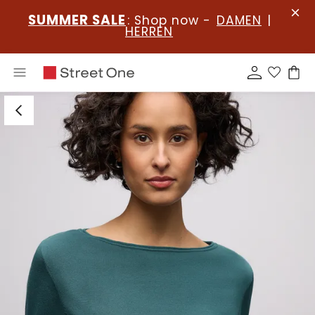
SUMMER SALE
: Shop now -
DAMEN
|
HERREN