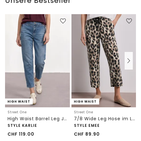
Unsere Bestseller
HIGH WAIST
HIGH WAIST
Street One
Street One
High Waist Barrel Leg Jeans im Loose Fit
7/8 Wide Leg Hose im Loose Fit mit Print
STYLE KARLIE
STYLE EMEE
CHF
119.00
CHF
89.90