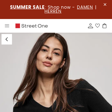
SUMMER SALE
: Shop now -
DAMEN
|
HERREN