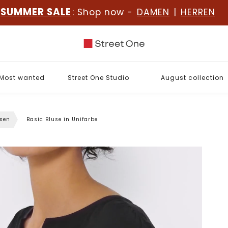
SUMMER SALE
: Shop now -
DAMEN
|
HERREN
Most wanted
Street One Studio
August collection
sen
Basic Bluse in Unifarbe