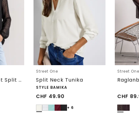
Street One
Street On
Chiffon-Bluse mit Split Neck und Bändern
Split Neck Tunika
STYLE BAMIKA
CHF
49.90
CHF
89.
+ 6