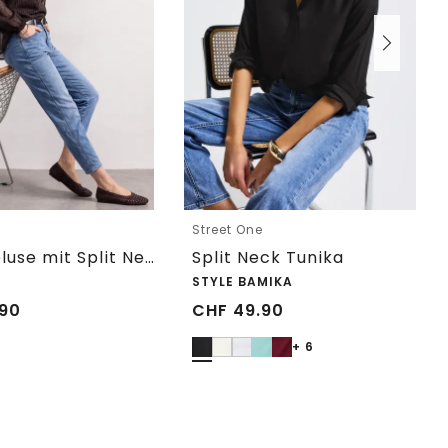
e
Street One
Raglanbluse mit Split Neck und Print
Split Neck Tunika
STYLE BAMIKA
90
CHF
49.90
+ 6