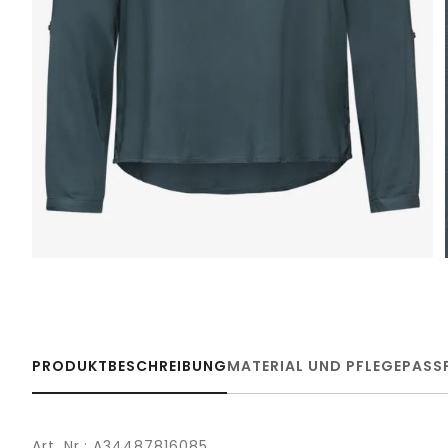
PRODUKTBESCHREIBUNG
MATERIAL UND PFLEGE
PASS
Art. Nr.: A34487816085