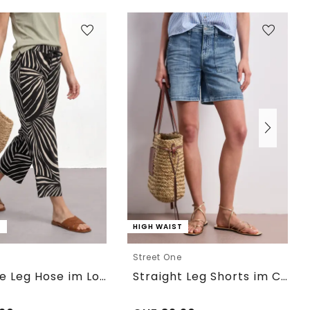
T
HIGH WAIST
e
Street One
7/8 Wide Leg Hose im Loose Fit
Straight Leg Shorts im Casual Fit