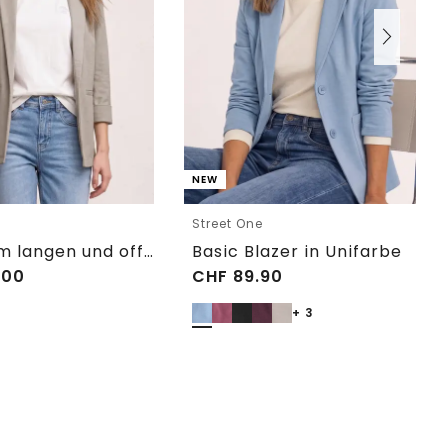
NEW
e
Street One
Blazer im langen und offenen Schnitt
Basic Blazer in Unifarbe
.00
CHF
89.90
+ 3