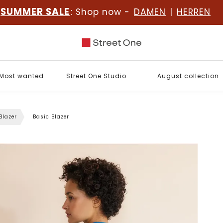
SUMMER SALE
: Shop now -
DAMEN
|
HERREN
Most wanted
Street One Studio
August collection
Blazer
Basic Blazer