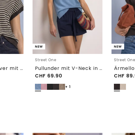
NEW
NEW
Street One
Street On
Ärmelloser Pullover mit Rundhals
Pullunder mit V-Neck in Unifarbe
CHF
69.90
CHF
89.
+ 1