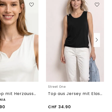
e
Street One
Basic Top mit Herzausschnitt
Top aus Jersey mit Elastiksaum
NIA
90
CHF
34.90