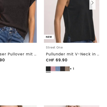
NEW
e
Street One
Ärmelloser Pullover mit Rundhals
Pullunder mit V-Neck in Unifarbe
90
CHF
69.90
+ 1