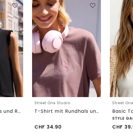
Street One Studio
Street On
Top mit Rundhals und Rüschendetails
T-Shirt mit Rundhals und Embroidery-Detail
STYLE GA
CHF
34.90
CHF
39.