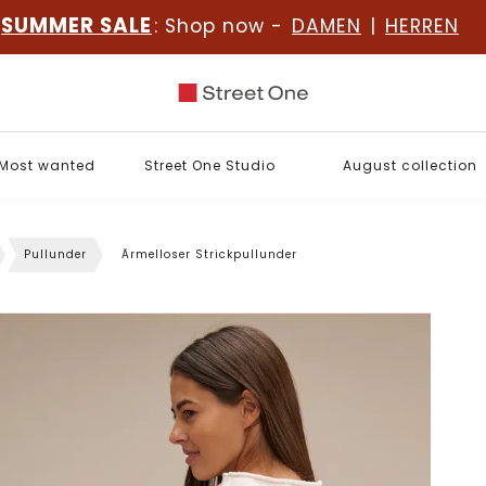
SUMMER SALE
: Shop now -
DAMEN
|
HERREN
Most wanted
Street One Studio
August collection
Pullunder
Ärmelloser Strickpullunder