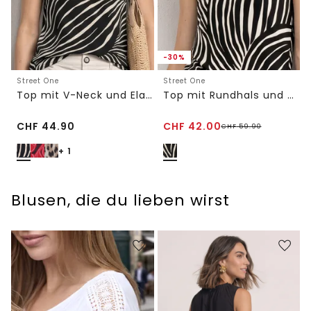
-30%
Street One
Street One
Top mit V-Neck und Elastiksaum
Top mit Rundhals und Mesh-Einsatz
CHF
44.90
CHF
42.00
CHF
59.90
+ 1
Blusen, die du lieben wirst