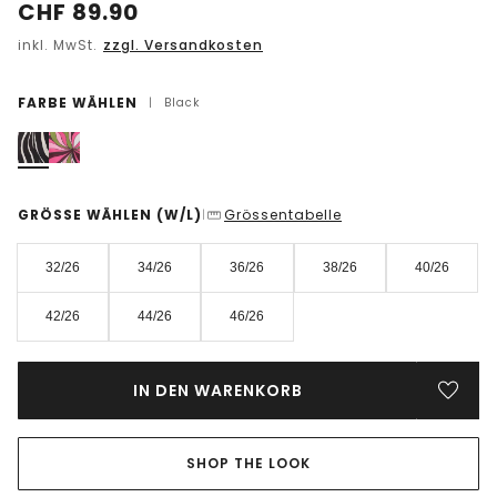
CHF
89.90
inkl. MwSt.
zzgl. Versandkosten
FARBE WÄHLEN
|
Black
GRÖSSE WÄHLEN
(W/L)
Grössentabelle
|
32/26
34/26
36/26
38/26
40/26
42/26
44/26
46/26
IN DEN WARENKORB
SHOP THE LOOK