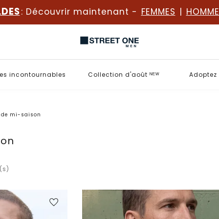
LDES
: Découvrir maintenant -
FEMMES
|
HOMME
es incontournables
Collection d'août ᴺᴱᵂ
Adoptez 
 de mi-saison
son
(s)