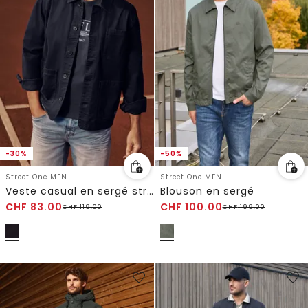
-30%
-50%
Street One MEN
Street One MEN
Veste casual en sergé stretch au look délavé
Blouson en sergé
CHF
83.00
CHF
100.00
CHF
119.00
CHF
199.00