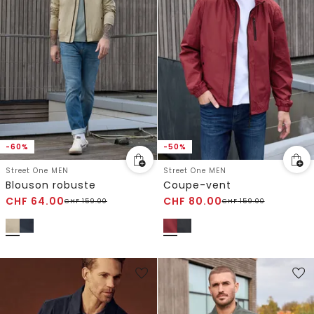
-60%
-50%
Street One MEN
Street One MEN
Blouson robuste
Coupe-vent
CHF
64.00
CHF
80.00
CHF
159.00
CHF
159.00