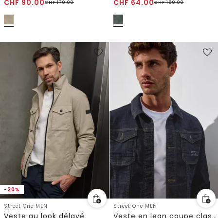
CHF
90.00
CHF
64.00
CHF
179.00
CHF
159.00
-20%
Street One MEN
Street One MEN
Veste au look délavé
Veste en jean coupe classique