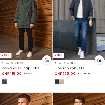
-50%
-25%
Street One MEN
Street One MEN
Parka avec capuche
Blouson robuste
CHF
115.00
CHF
120.00
CHF
229.00
CHF
159.00