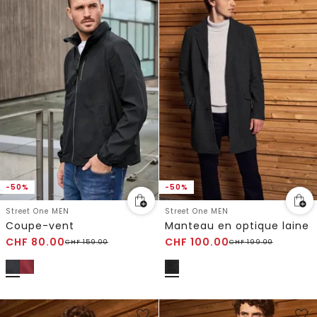
-50%
-50%
Street One MEN
Street One MEN
Coupe-vent
Manteau en optique laine
CHF
80.00
CHF
100.00
CHF
159.00
CHF
199.00