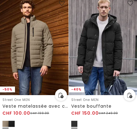
-50%
-40%
Street One MEN
Street One MEN
Veste matelassée avec col montant
Veste bouffante
CHF
100.00
CHF
150.00
CHF
199.00
CHF
249.00