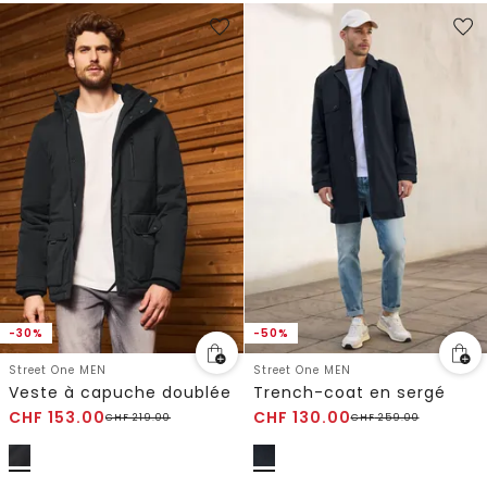
-30%
-50%
Street One MEN
Street One MEN
Veste à capuche doublée
Trench-coat en sergé
CHF
153.00
CHF
130.00
CHF
219.00
CHF
259.00