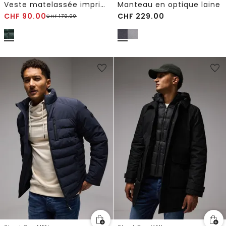
Veste matelassée imprimée
Manteau en optique laine
CHF
90.00
CHF
229.00
CHF
179.00