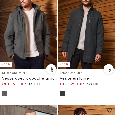
-30%
-50%
Street One MEN
Street One MEN
Veste avec capuche amovible
Veste en laine
CHF
153.00
CHF
125.00
CHF
219.00
CHF
249.00