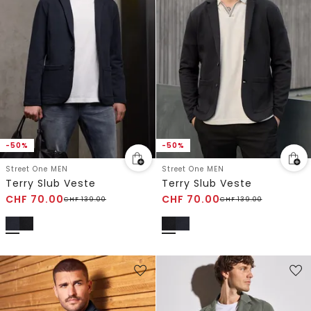
-50%
-50%
Street One MEN
Street One MEN
Terry Slub Veste
Terry Slub Veste
CHF
70.00
CHF
70.00
CHF
139.00
CHF
139.00