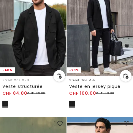
-40%
-28%
Street One MEN
Street One MEN
Veste structurée
Veste en jersey piqué
CHF
84.00
CHF
100.00
CHF
139.00
CHF
139.00