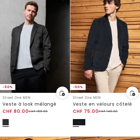
-50%
-50%
Street One MEN
Street One MEN
Veste à look mélangé
Veste en velours côtelé
CHF
80.00
CHF
75.00
CHF
159.00
CHF
149.00