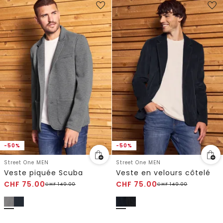
-50%
-50%
Street One MEN
Street One MEN
Veste piquée Scuba
Veste en velours côtelé
CHF
75.00
CHF
75.00
CHF
149.00
CHF
149.00