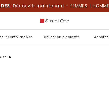
LDES
: Découvrir maintenant -
FEMMES
|
HOMME
es incontournables
Collection d'août ᴺᴱᵂ
Adoptez 
s en lin