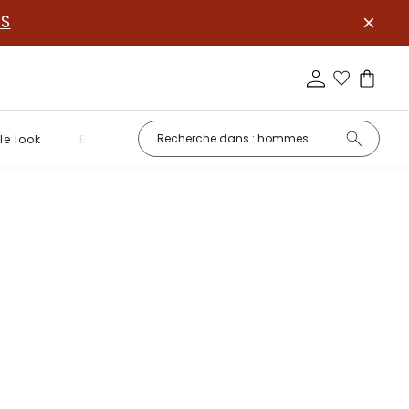
S
le look
Basiques