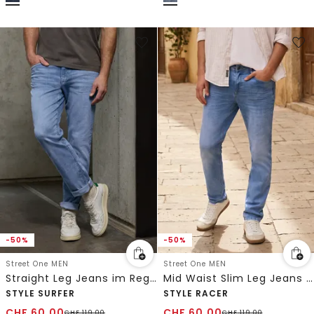
-50%
-50%
Street One MEN
Street One MEN
Straight Leg Jeans im Regular Fit
Mid Waist Slim Leg Jeans im Slim Fit
STYLE SURFER
STYLE RACER
CHF
60.00
CHF
60.00
CHF
119.00
CHF
119.00