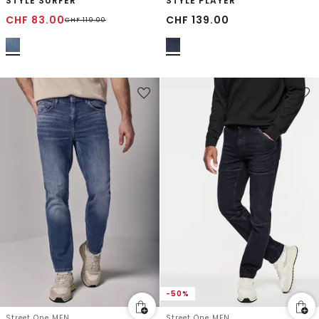
STYLE SURFER
STYLE PLAYER
CHF
83.00
CHF
139.00
CHF
119.00
-50%
Street One MEN
Street One MEN