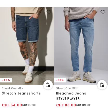
-40%
-30%
Street One MEN
Street One MEN
Stretch Jeansshorts
Bleached Jeans
STYLE PLAYER
CHF
54.00
CHF
83.00
CHF
89.90
CHF
119.00