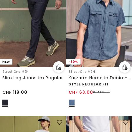
NEW
-30%
Street One MEN
Street One MEN
Slim Leg Jeans im Regular Fit
Kurzarm Hemd in Denim-Optik
STYLE REGULAR FIT
CHF
119.00
CHF
63.00
CHF
89.90