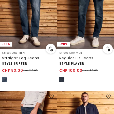
-30%
-28%
Street One MEN
Street One MEN
Straight Leg Jeans
Regular Fit Jeans
STYLE SURFER
STYLE PLAYER
CHF
83.00
CHF
100.00
CHF
119.00
CHF
139.00