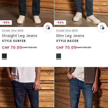
-50%
-50%
Street One MEN
Street One MEN
Straight Leg Jeans
Slim Leg Jeans
STYLE SURFER
STYLE RACER
CHF
70.00
CHF
70.00
CHF
139.00
CHF
139.00