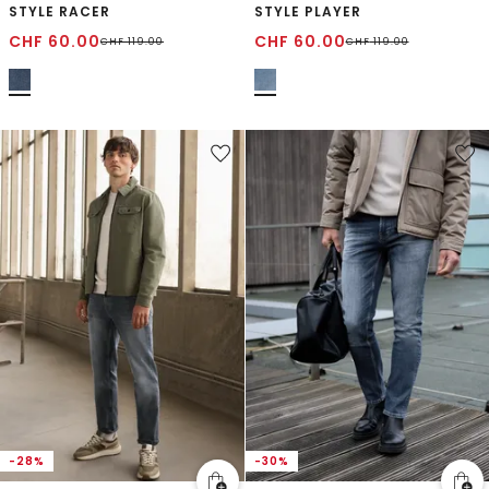
STYLE RACER
STYLE PLAYER
CHF
60.00
CHF
60.00
CHF
119.00
CHF
119.00
-28%
-30%