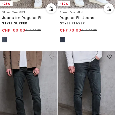
-28%
-50%
Street One MEN
Street One MEN
Jeans im Regular Fit
Regular Fit Jeans
STYLE SURFER
STYLE PLAYER
CHF
100.00
CHF
70.00
CHF
139.00
CHF
139.00