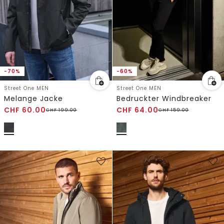
-70%
-60%
Street One MEN
Street One MEN
Melange Jacke
Bedruckter Windbreaker
CHF
60.00
CHF
64.00
CHF
199.00
CHF
159.00