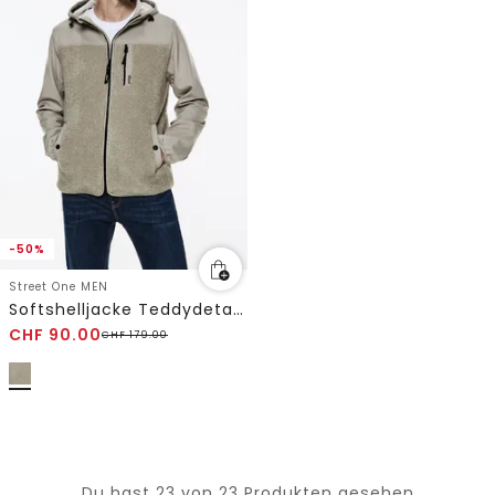
-50%
Street One MEN
Softshelljacke Teddydetails
CHF
90.00
CHF
179.00
Du hast 23 von 23 Produkten gesehen