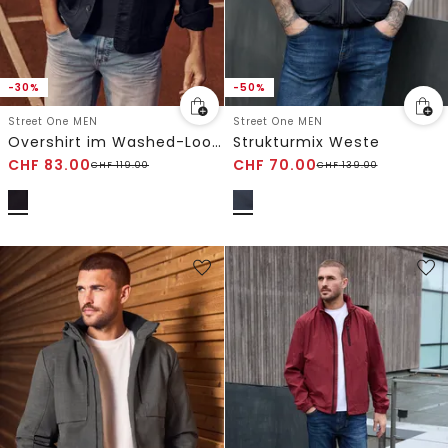
-30%
-50%
Street One MEN
Street One MEN
Overshirt im Washed-Look mit Taschen
Strukturmix Weste
CHF
83.00
CHF
70.00
CHF
119.00
CHF
139.00