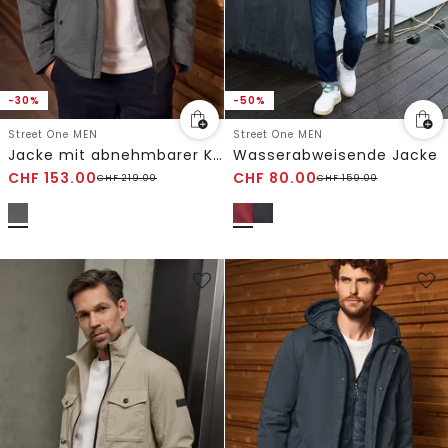
-30%
-50%
Street One MEN
Street One MEN
Jacke mit abnehmbarer Kapuze
Wasserabweisende Jacke
CHF
153.00
CHF
80.00
CHF
219.00
CHF
159.00