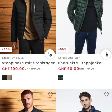
-50%
-50%
Street One MEN
Street One MEN
Steppjacke mit Stehkragen
Bedruckte Steppjacke
CHF
100.00
CHF
90.00
CHF
199.00
CHF
179.00