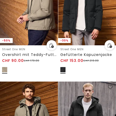
-50%
-30%
Street One MEN
Street One MEN
Overshirt mit Teddy-Futter
Gefütterte Kapuzenjacke
CHF
90.00
CHF
153.00
CHF
179.00
CHF
219.00