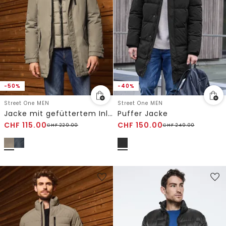
-50%
-40%
Street One MEN
Street One MEN
Jacke mit gefüttertem Inlay
Puffer Jacke
CHF
115.00
CHF
150.00
CHF
229.00
CHF
249.00