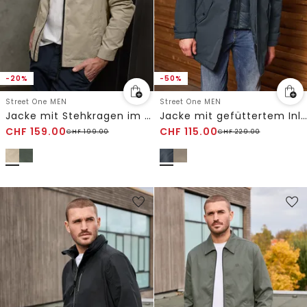
-20%
-50%
Street One MEN
Street One MEN
Jacke mit Stehkragen im Washed-Look
Jacke mit gefüttertem Inlay
CHF
159.00
CHF
115.00
CHF
199.00
CHF
229.00