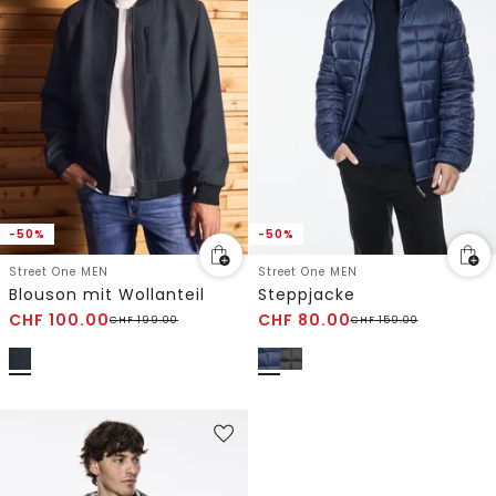
-50%
-50%
Street One MEN
Street One MEN
Blouson mit Wollanteil
Steppjacke
CHF
100.00
CHF
80.00
CHF
199.00
CHF
159.00