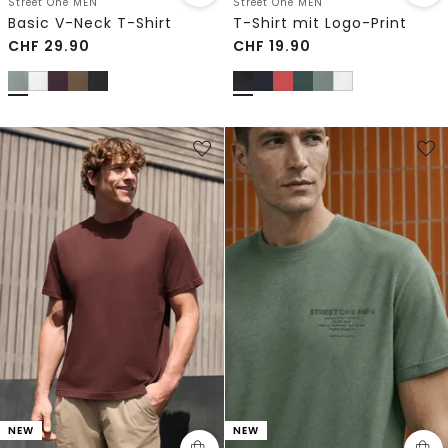
Street One MEN
Street One MEN
Basic V-Neck T-Shirt
T-Shirt mit Logo-Print
CHF
29.90
CHF
19.90
NEW
NEW