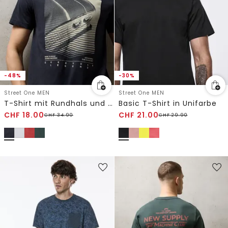
-48%
-30%
Street One MEN
Street One MEN
T-Shirt mit Rundhals und Artwork
Basic T-Shirt in Unifarbe
CHF
18.00
CHF
21.00
CHF
34.90
CHF
29.90