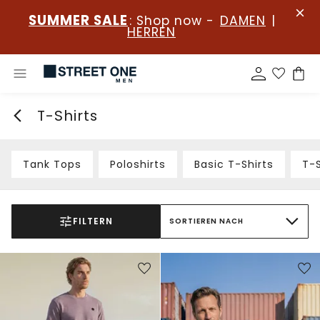
SUMMER SALE
: Shop now -
DAMEN
|
HERREN
T-Shirts
Tank Tops
Poloshirts
Basic T-Shirts
T-S
FILTERN
SORTIEREN NACH