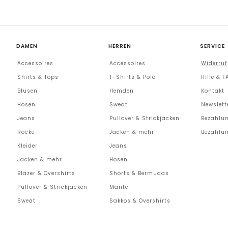
DAMEN
HERREN
SERVICE
Accessoires
Accessoires
Widerruf
Shirts & Tops
T-Shirts & Polo
Hilfe & F
Blusen
Hemden
Kontakt
Hosen
Sweat
Newslett
Jeans
Pullover & Strickjacken
Bezahlun
Röcke
Jacken & mehr
Bezahlun
Kleider
Jeans
Jacken & mehr
Hosen
Blazer & Overshirts
Shorts & Bermudas
Pullover & Strickjacken
Mäntel
Sweat
Sakkos & Overshirts