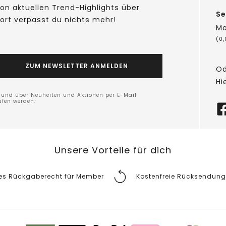
on aktuellen Trend-Highlights über
Se
fort verpasst du nichts mehr!
Mo
(0
ZUM NEWSLETTER ANMELDEN
Od
Hi
n und über Neuheiten und Aktionen per E-Mail
ufen werden.
Unsere Vorteile für dich
tes Rückgaberecht für Member
Kostenfreie Rücksendung