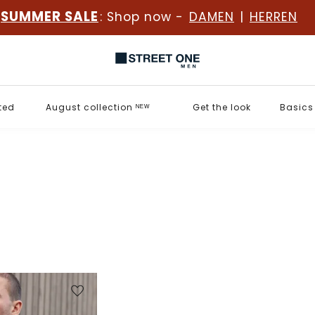
SUMMER SALE
: Shop now -
DAMEN
|
HERREN
ted
August collection ᴺᴱᵂ
Get the look
Basics