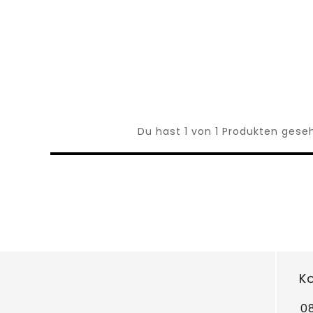
Du hast 1 von 1 Produkten gese
K
0