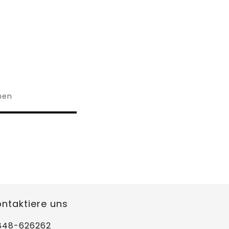
hen
ontaktiere uns
848-626262