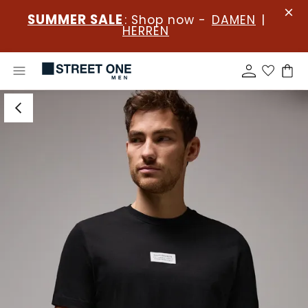
SUMMER SALE
: Shop now -
DAMEN
|
HERREN