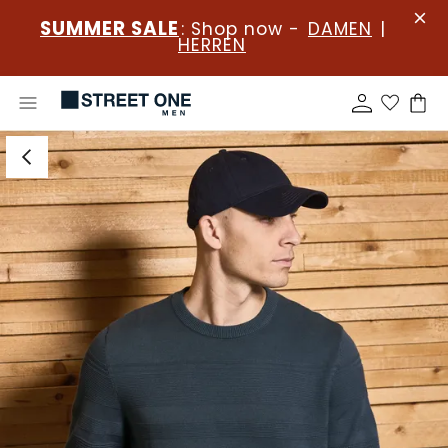
SUMMER SALE
: Shop now -
DAMEN
|
HERREN