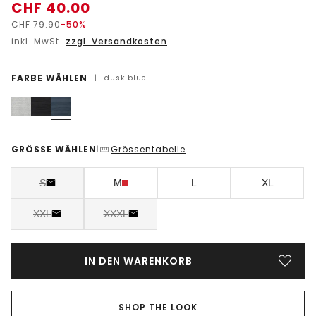
CHF
40.00
CHF
79.90
-50%
inkl. MwSt.
zzgl. Versandkosten
FARBE WÄHLEN
|
dusk blue
GRÖSSE WÄHLEN
Grössentabelle
|
S
M
L
XL
XXL
XXXL
IN DEN WARENKORB
SHOP THE LOOK