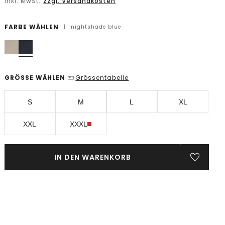
inkl. MwSt.
zzgl. Versandkosten
FARBE WÄHLEN
|
nightshade blue
GRÖSSE WÄHLEN
Grössentabelle
|
S
M
L
XL
XXL
XXXL
IN DEN WARENKORB