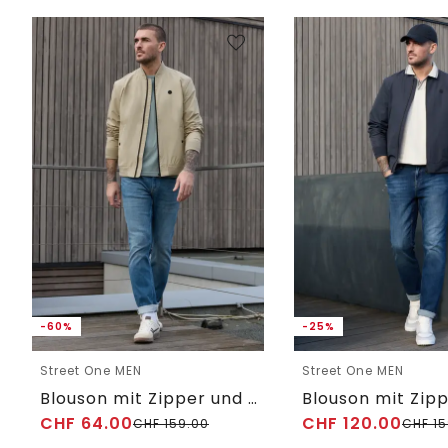
-60%
-25%
Street One MEN
Street One MEN
Blouson mit Zipper und Taschen
CHF
64.00
CHF
120.00
CHF
159.00
CHF
15