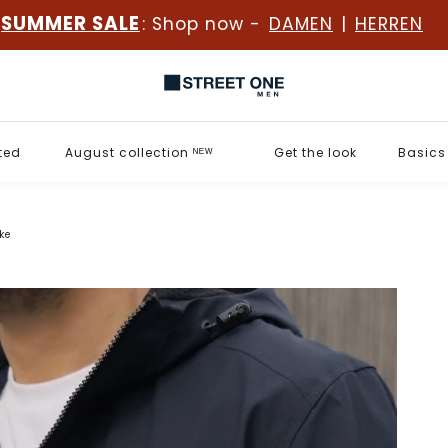
SUMMER SALE
: Shop now -
DAMEN
|
HERREN
ted
August collection ᴺᴱᵂ
Get the look
Basics
ke