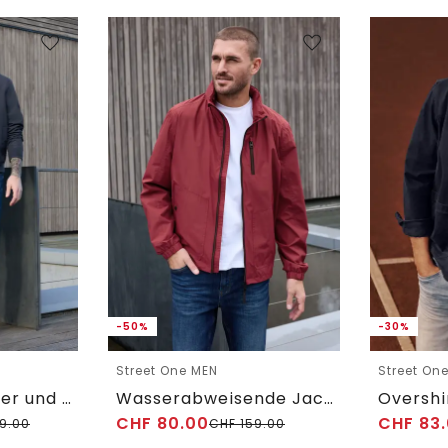
-50%
-30%
Street One MEN
Street On
Blouson mit Zipper und Taschen
Wasserabweisende Jacke
CHF
80.00
CHF
83.
9.00
CHF
159.00