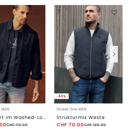
-50%
e MEN
Street One MEN
Overshirt im Washed-Look mit Taschen
Strukturmix Weste
00
CHF
70.00
CHF
119.00
CHF
139.00