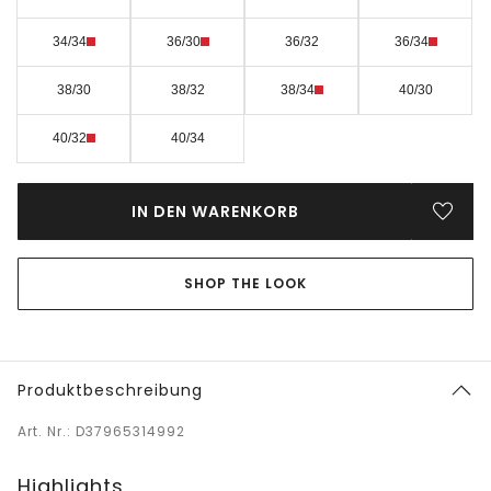
34/34
36/30
36/32
36/34
38/30
38/32
38/34
40/30
40/32
40/34
IN DEN WARENKORB
SHOP THE LOOK
Produktbeschreibung
Art. Nr.: D37965314992
Highlights