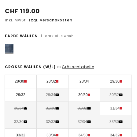
CHF
119.00
inkl. MwSt.
zzgl. Versandkosten
FARBE WÄHLEN
|
dark blue wash
GRÖSSE WÄHLEN
(W/L)
Grössentabelle
|
28/30
28/32
28/34
29/30
29/32
29/34
30/30
30/32
30/34
31/30
31/32
31/34
32/30
32/32
32/34
33/30
33/32
33/34
34/30
34/32