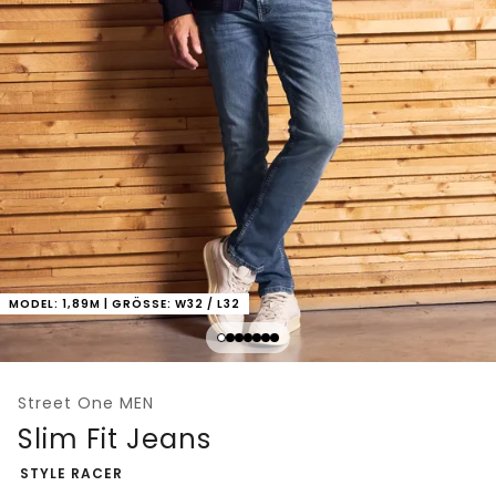
MODEL: 1,89M | GRÖSSE: W32 / L32
Street One MEN
Slim Fit Jeans
-
STYLE RACER