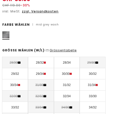
CHF
119.00
-30%
inkl. MwSt.
zzgl. Versandkosten
FARBE WÄHLEN
|
mid grey wash
GRÖSSE WÄHLEN
(W/L)
Grössentabelle
|
28/30
28/32
28/34
29/30
29/32
29/34
30/30
30/32
30/34
31/30
31/32
31/34
32/30
32/32
32/34
33/30
33/32
33/34
34/30
34/32