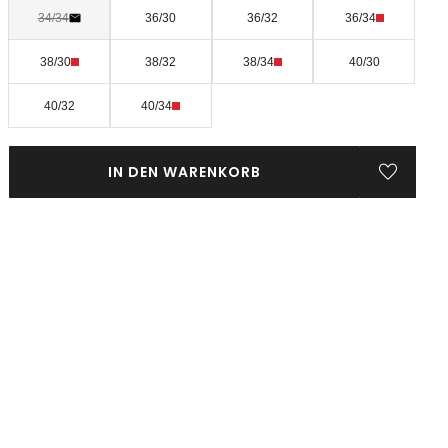
34/34
36/30
36/32
36/34
38/30
38/32
38/34
40/30
40/32
40/34
IN DEN WARENKORB