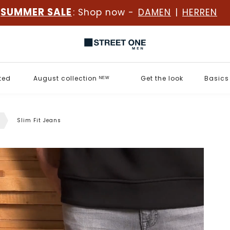
SUMMER SALE
: Shop now -
DAMEN
|
HERREN
ted
August collection ᴺᴱᵂ
Get the look
Basics
s
Slim Fit Jeans