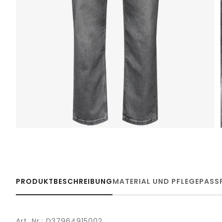
PRODUKTBESCHREIBUNG
MATERIAL UND PFLEGE
PASS
Art. Nr.: D37964915002