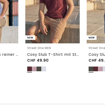
NEW
NEW
Street One MEN
Street On
Basic T-Shirt aus reiner Baumwolle
Cosy Slub T-Shirt mit Struktur
CHF
49.90
CHF
49.