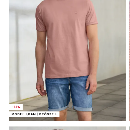
-51%
MODEL: 1,84M | GRÖSSE: L