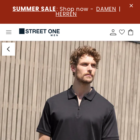
SUMMER SALE
: Shop now -
DAMEN
|
HERREN