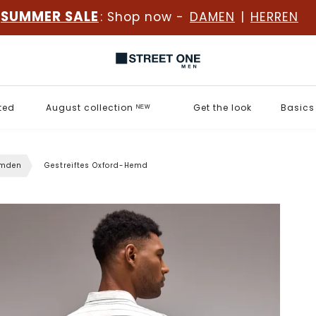
SUMMER SALE
: Shop now -
DAMEN
|
HERREN
ted
August collection ᴺᴱᵂ
Get the look
Basics
mden
Gestreiftes Oxford-Hemd