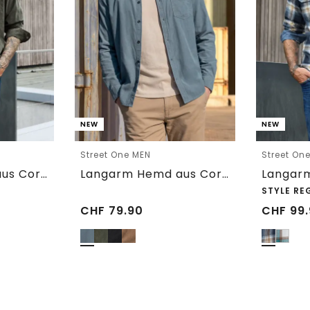
NEW
NEW
Street One MEN
Street On
Langarm Hemd aus Cord in Unifarbe
Langarm Hemd aus Cord in Unifarbe
STYLE RE
CHF
79.90
CHF
99.