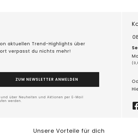
K
0
on aktuellen Trend-Highlights über
Se
fort verpasst du nichts mehr!
Mo
(0
ZUM NEWSLETTER ANMELDEN
Od
Hi
n und über Neuheiten und Aktionen per E-Mail
ufen werden.
Unsere Vorteile für dich