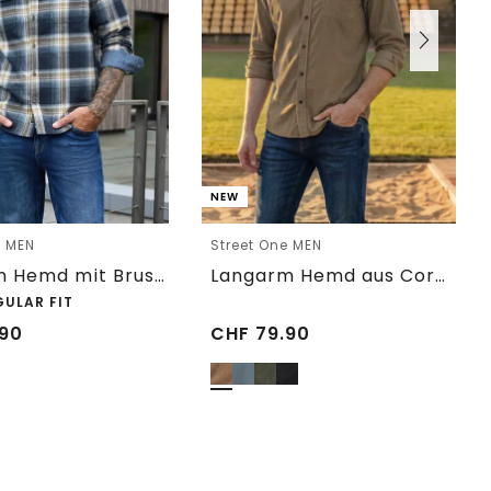
NEW
e MEN
Street One MEN
Langarm Hemd mit Brusttaschen und Karomuster
Langarm Hemd aus Cord in Unifarbe
GULAR FIT
90
CHF
79.90