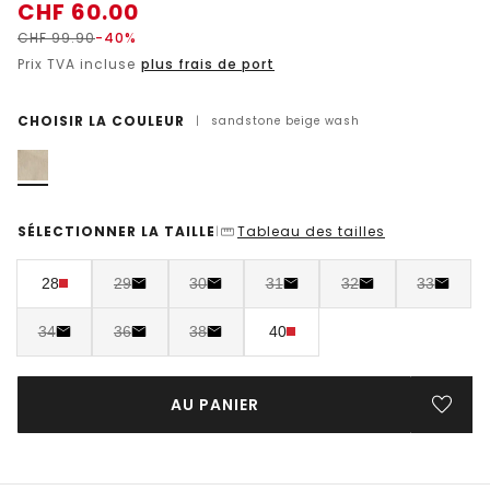
CHF
60.00
CHF
99.90
-40%
Prix TVA incluse
plus frais de port
CHOISIR LA COULEUR
|
sandstone beige wash
SÉLECTIONNER LA TAILLE
Tableau des tailles
|
28
29
30
31
32
33
34
36
38
40
AU PANIER