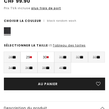
CHF
99.90
Prix TVA incluse
plus frais de port
CHOISIR LA COULEUR
|
black random wash
SÉLECTIONNER LA TAILLE
Tableau des tailles
|
28
29
30
31
32
33
34
36
38
40
AU PANIER
Description du produit