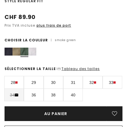
-
STYLE REGULAR FIT
CHF
89.90
Prix TVA incluse
plus frais de port
CHOISIR LA COULEUR
|
smoke green
SÉLECTIONNER LA TAILLE
Tableau des tailles
|
28
29
30
31
32
33
34
36
38
40
AU PANIER