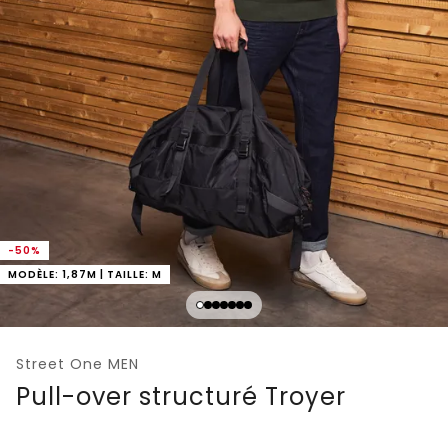
-50%
MODÈLE: 1,87M | TAILLE: M
Street One MEN
Pull-over structuré Troyer