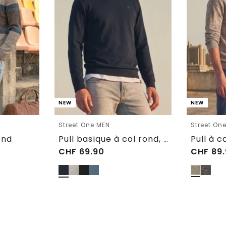
NEW
NEW
Street One MEN
Street On
ond
Pull basique à col rond, couleur unie
CHF
69.90
CHF
89.