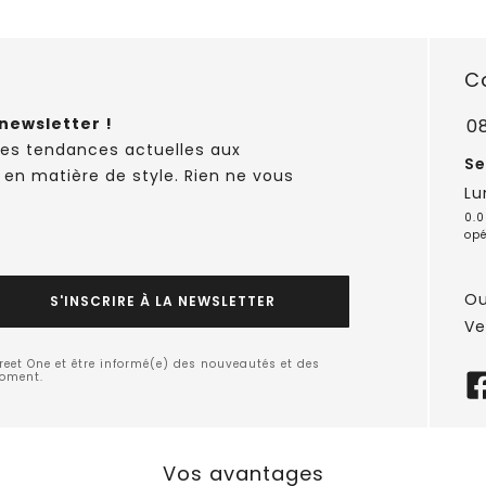
C
newsletter !
0
des tendances actuelles aux
Se
 en matière de style. Rien ne vous
Lu
0.0
opé
Ou
S'INSCRIRE À LA NEWSLETTER
Ve
treet One et être informé(e) des nouveautés et des
moment.
Vos avantages