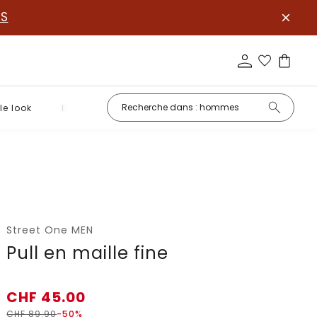
S
le look
Basiques
Street One MEN
Pull en maille fine
CHF
45.00
CHF
89.90
-50%