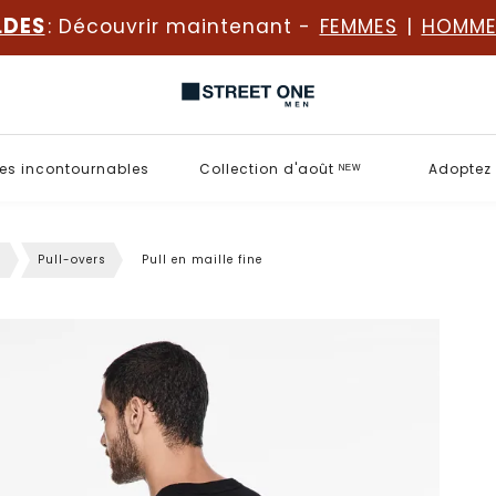
LDES
: Découvrir maintenant -
FEMMES
|
HOMME
es incontournables
Collection d'août ᴺᴱᵂ
Adoptez 
s
Pull-overs
Pull en maille fine