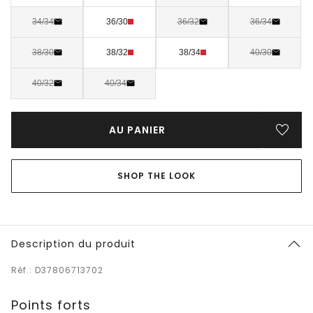
34/34
36/30
36/32
36/34
38/30
38/32
38/34
40/30
40/32
40/34
AU PANIER
SHOP THE LOOK
Description du produit
Réf.: D37806713702
Points forts