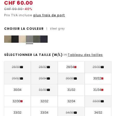
CHF
60.00
CHF
99.90
-40%
Prix TVA incluse
plus frais de port
CHOISIR LA COULEUR
|
steel grey
SÉLECTIONNER LA TAILLE
(W/L)
Tableau des tailles
|
28/30
28/32
28/34
29/30
29/32
29/34
30/30
30/32
30/34
31/30
31/32
31/34
32/30
32/32
32/34
33/30
33/32
33/34
34/30
34/32