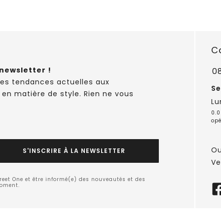
C
newsletter !
0
des tendances actuelles aux
Se
 en matière de style. Rien ne vous
Lu
0.0
opé
Ou
S'INSCRIRE À LA NEWSLETTER
Ve
treet One et être informé(e) des nouveautés et des
moment.