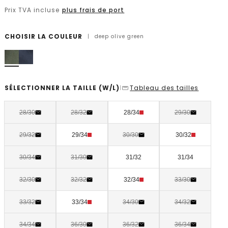
Prix TVA incluse
plus frais de port
CHOISIR LA COULEUR
|
deep olive green
SÉLECTIONNER LA TAILLE
(W/L)
Tableau des tailles
|
28/30
28/32
28/34
29/30
29/32
29/34
30/30
30/32
30/34
31/30
31/32
31/34
32/30
32/32
32/34
33/30
33/32
33/34
34/30
34/32
34/34
36/30
36/32
36/34