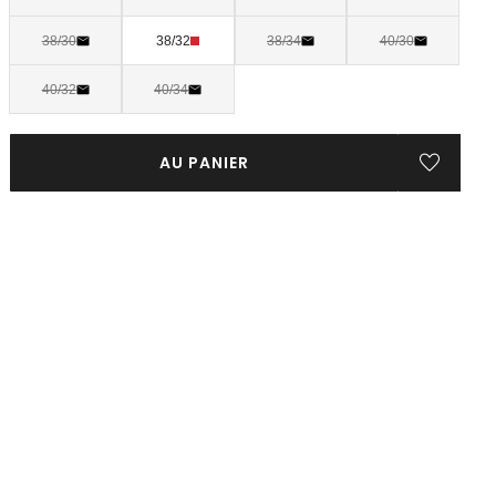
38/30
38/32
38/34
40/30
40/32
40/34
AU PANIER