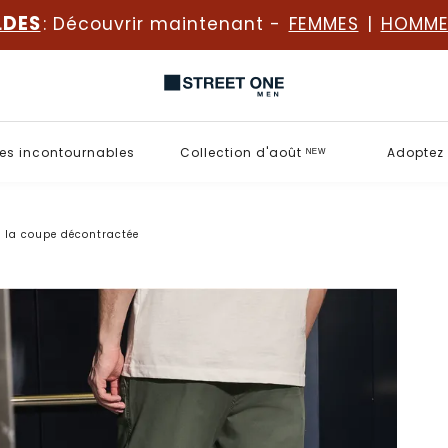
LDES
: Découvrir maintenant -
FEMMES
|
HOMME
es incontournables
Collection d'août ᴺᴱᵂ
Adoptez 
 la coupe décontractée