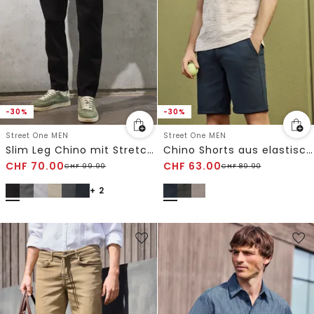
-30%
-30%
Street One MEN
Street One MEN
Slim Leg Chino mit Stretchbund
Chino Shorts aus elastischem Jersey mit Flexbund
CHF
70.00
CHF
63.00
CHF
99.90
CHF
89.90
+ 2