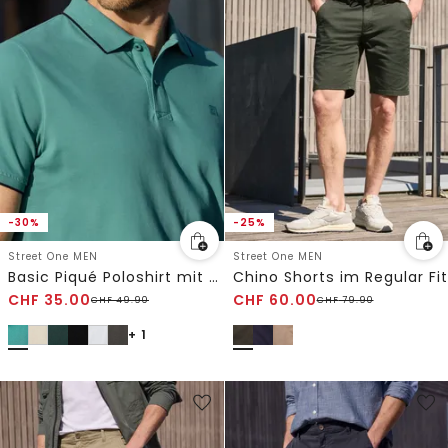
-30%
-25%
Street One MEN
Street One MEN
Basic Piqué Poloshirt mit Kontrastdetail
Chino Shorts im Regular Fit
CHF
35.00
CHF
60.00
CHF
49.90
CHF
79.90
+ 1