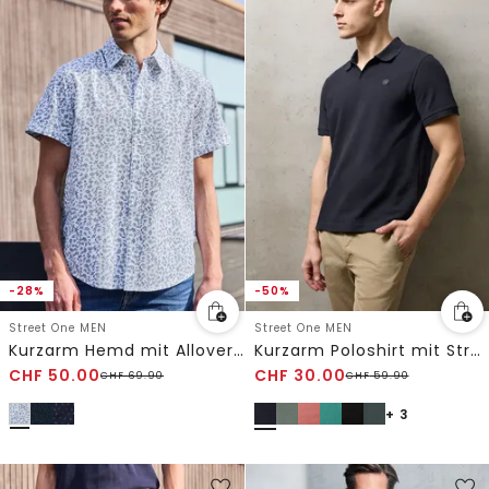
-28%
-50%
Street One MEN
Street One MEN
Kurzarm Hemd mit Allover-Print
Kurzarm Poloshirt mit Struktur
CHF
50.00
CHF
30.00
CHF
69.90
CHF
59.90
+ 3