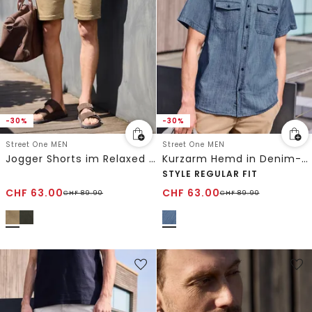
-30%
-30%
Street One MEN
Street One MEN
Jogger Shorts im Relaxed Fit
Kurzarm Hemd in Denim-Optik
STYLE REGULAR FIT
CHF
63.00
CHF
63.00
CHF
89.90
CHF
89.90