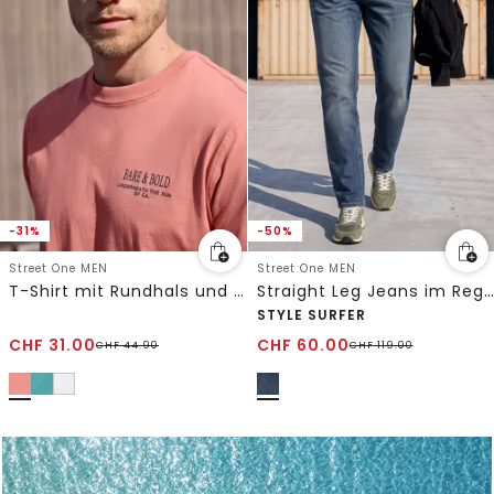
-31%
-50%
Street One MEN
Street One MEN
T-Shirt mit Rundhals und Backprint
Straight Leg Jeans im Regular Fit
STYLE SURFER
CHF
31.00
CHF
60.00
CHF
44.90
CHF
119.00