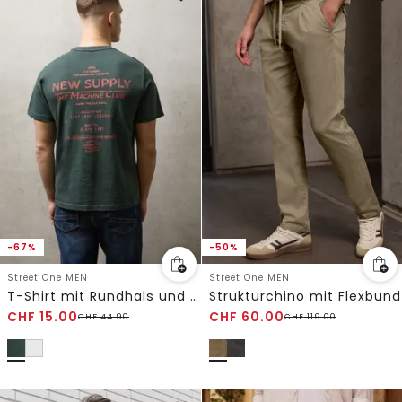
-67%
-50%
Street One MEN
Street One MEN
T-Shirt mit Rundhals und Backprint
Strukturchino mit Flexbund
CHF
15.00
CHF
60.00
CHF
44.90
CHF
119.00