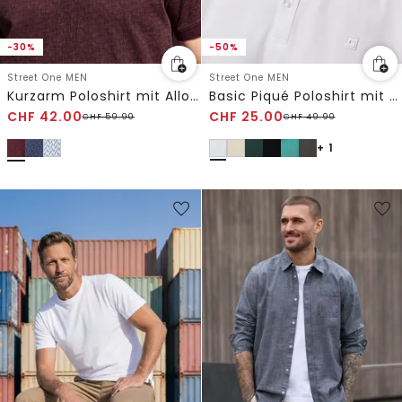
-30%
-50%
Street One MEN
Street One MEN
Kurzarm Poloshirt mit Allover-Print
Basic Piqué Poloshirt mit Kontrastdetail
CHF
42.00
CHF
25.00
CHF
59.90
CHF
49.90
+ 1