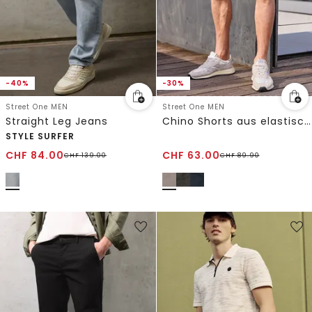
-40%
-30%
Street One MEN
Street One MEN
Straight Leg Jeans
Chino Shorts aus elastischem Jersey mit Flexbund
STYLE SURFER
CHF
84.00
CHF
63.00
CHF
139.00
CHF
89.90