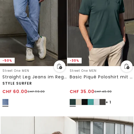
-50%
-30%
Street One MEN
Street One MEN
Straight Leg Jeans im Regular Fit
Basic Piqué Poloshirt mit Kontrastdetail
STYLE SURFER
CHF
60.00
CHF
35.00
CHF
119.00
CHF
49.90
+ 1