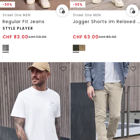
-30%
-30%
Street One MEN
Street One MEN
Regular Fit Jeans
Jogger Shorts im Relaxed Fit
STYLE PLAYER
CHF
83.00
CHF
63.00
CHF
119.00
CHF
89.90