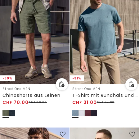
-30%
-31%
Street One MEN
Street One MEN
Chinoshorts aus Leinen
T-Shirt mit Rundhals und Turn-Up-Detail
CHF
70.00
CHF
31.00
CHF
99.90
CHF
44.90