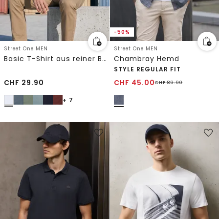
-50%
Street One MEN
Street One MEN
Basic T-Shirt aus reiner Baumwolle
Chambray Hemd
STYLE REGULAR FIT
CHF
29.90
CHF
45.00
CHF
89.90
+ 7