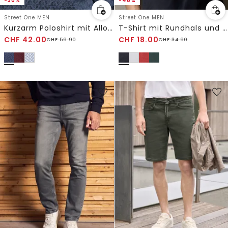
-30%
-48%
Street One MEN
Street One MEN
Kurzarm Poloshirt mit Allover-Print
T-Shirt mit Rundhals und Artwork
CHF
42.00
CHF
18.00
CHF
59.90
CHF
34.90