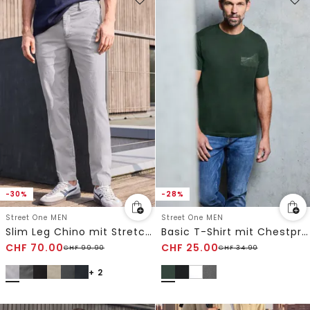
-30%
-28%
Street One MEN
Street One MEN
Slim Leg Chino mit Stretchbund
Basic T-Shirt mit Chestprint
CHF
70.00
CHF
25.00
CHF
99.90
CHF
34.90
+ 2