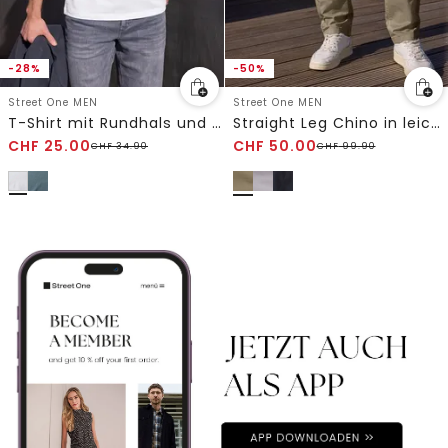
-28%
-50%
Street One MEN
Street One MEN
T-Shirt mit Rundhals und Fotoprint
Straight Leg Chino in leichter Qualität
CHF
25.00
CHF
50.00
CHF
34.90
CHF
99.90