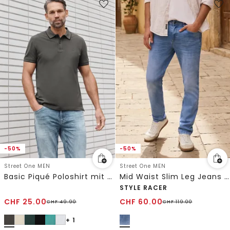
-50%
-50%
Street One MEN
Street One MEN
Basic Piqué Poloshirt mit Kontrastdetail
Mid Waist Slim Leg Jeans im Slim Fit
STYLE RACER
CHF
25.00
CHF
60.00
CHF
49.90
CHF
119.00
+ 1