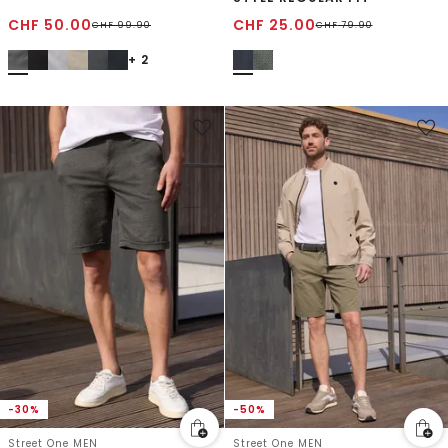
CHF
50.00
CHF
25.00
CHF
99.90
CHF
79.90
+ 2
-30%
-50%
Street One MEN
Street One MEN