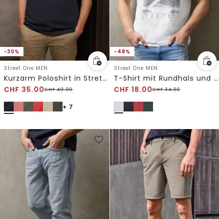
-30%
-48%
Street One MEN
Street One MEN
Kurzarm Poloshirt in Stretchqualität
T-Shirt mit Rundhals und Artwork
CHF
35.00
CHF
18.00
CHF
49.90
CHF
34.90
+ 7