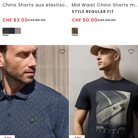
Chino Shorts aus elastischem Jersey mit Flexbund
Mid Waist Chino Shorts mit Gürtel und Print
STYLE REGULAR FIT
CHF
63.00
CHF
50.00
CHF
89.90
CHF
99.90