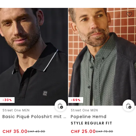
-30%
-69%
Street One MEN
Street One MEN
Basic Piqué Poloshirt mit Kontrastdetail
Popeline Hemd
STYLE REGULAR FIT
CHF
35.00
CHF
25.00
CHF
49.90
CHF
79.90