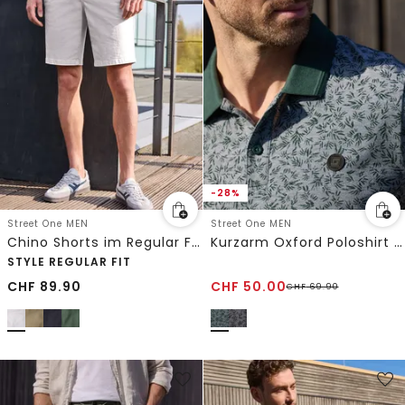
-28%
Street One MEN
Street One MEN
Chino Shorts im Regular Fit mit Flexbund
Kurzarm Oxford Poloshirt mit Print
STYLE REGULAR FIT
CHF
89.90
CHF
50.00
CHF
69.90