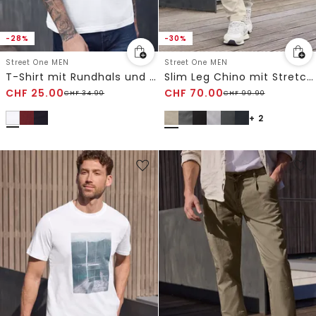
-28%
-30%
Street One MEN
Street One MEN
T-Shirt mit Rundhals und Chestprint
Slim Leg Chino mit Stretchbund
CHF
25.00
CHF
70.00
CHF
34.90
CHF
99.90
+ 2