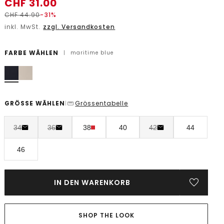
CHF
31.00
CHF
44.90
-31%
inkl. MwSt.
zzgl. Versandkosten
FARBE WÄHLEN
|
maritime blue
GRÖSSE WÄHLEN
Grössentabelle
|
34
36
38
40
42
44
46
IN DEN WARENKORB
SHOP THE LOOK