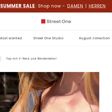
SUMMER SALE
: Shop now -
DAMEN
|
HERREN
Most wanted
Street One Studio
August collection
Top mit V-Neck und Bänderdetail