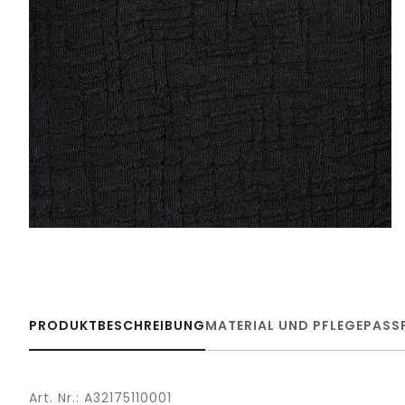
PRODUKTBESCHREIBUNG
MATERIAL UND PFLEGE
PASS
Art. Nr.: A32175110001