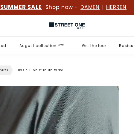
SUMMER SALE
: Shop now -
DAMEN
|
HERREN
ted
August collection ᴺᴱᵂ
Get the look
Basics
hirts
Basic T-Shirt in Unifarbe