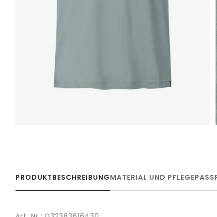
PRODUKTBESCHREIBUNG
MATERIAL UND PFLEGE
PASS
Art. Nr.: D32383616430