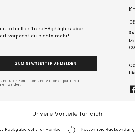
K
0
on aktuellen Trend-Highlights über
Se
fort verpasst du nichts mehr!
Mo
(0
ZUM NEWSLETTER ANMELDEN
Od
Hi
n und über Neuheiten und Aktionen per E-Mail
ufen werden.
Unsere Vorteile für dich
tes Rückgaberecht für Member
Kostenfreie Rücksendung