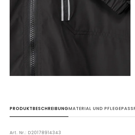
PRODUKTBESCHREIBUNG
MATERIAL UND PFLEGE
PASS
Art. Nr.: D20178914343