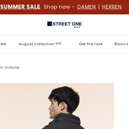
SUMMER SALE
: Shop now -
DAMEN
|
HERREN
ted
August collection ᴺᴱᵂ
Get the look
Basics
in Unifarbe