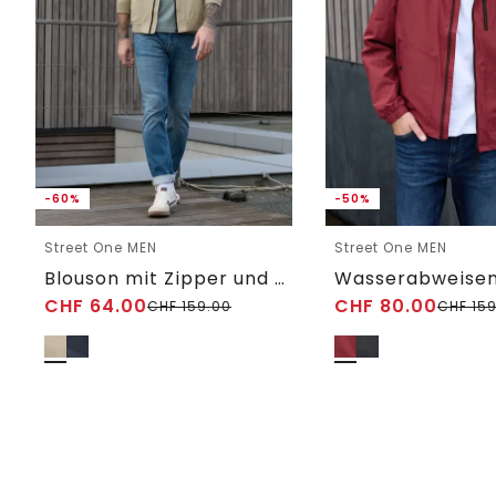
-60%
-50%
Street One MEN
Street One MEN
Blouson mit Zipper und Taschen
CHF
64.00
CHF
80.00
CHF
159.00
CHF
159