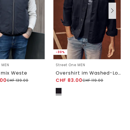
-30%
e MEN
Street One MEN
rmix Weste
Overshirt im Washed-Look mit Taschen
.00
CHF
83.00
CHF
139.00
CHF
119.00