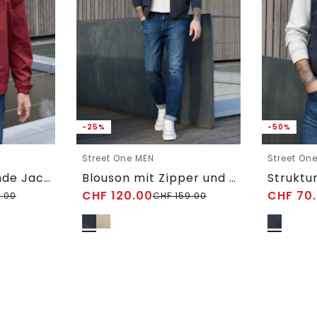
-25%
-50%
Street One MEN
Street On
Wasserabweisende Jacke
Blouson mit Zipper und Taschen
Struktu
CHF
120.00
CHF
70
.00
CHF
159.00