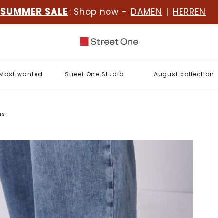
SUMMER SALE
: Shop now -
DAMEN
|
HERREN
Most wanted
Street One Studio
August collection
ns