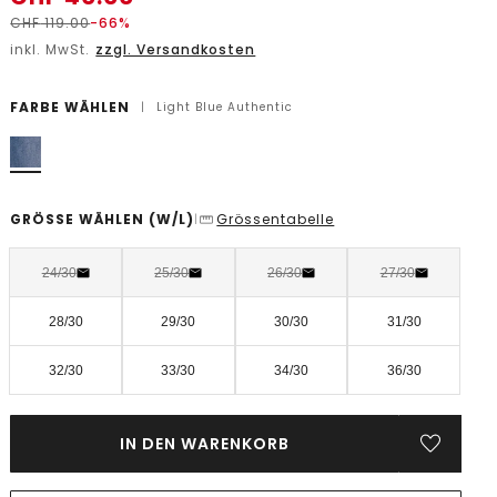
CHF
119.00
-66%
inkl. MwSt.
zzgl. Versandkosten
FARBE WÄHLEN
|
Light Blue Authentic
GRÖSSE WÄHLEN
(W/L)
Grössentabelle
|
24/30
25/30
26/30
27/30
28/30
29/30
30/30
31/30
32/30
33/30
34/30
36/30
IN DEN WARENKORB