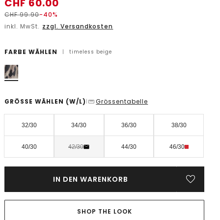
CHF
60.00
CHF
99.90
-40%
inkl. MwSt.
zzgl. Versandkosten
FARBE WÄHLEN
|
timeless beige
GRÖSSE WÄHLEN
(W/L)
Grössentabelle
|
32/30
34/30
36/30
38/30
40/30
42/30
44/30
46/30
IN DEN WARENKORB
SHOP THE LOOK