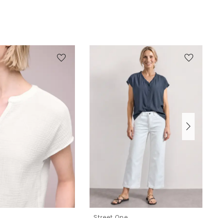
e
Street One