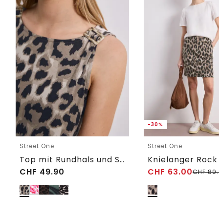
-30%
Street One
Street One
Top mit Rundhals und Schulterdetail
CHF
49.90
CHF
63.00
CHF
89.