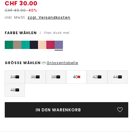
CHF
30.00
CHF
49.90
-40%
inkl. MwSt.
zzgl. Versandkosten
FARBE WÄHLEN
|
lilac dusk mel.
GRÖSSE WÄHLEN
Grössentabelle
|
34
36
38
40
42
44
46
IN DEN WARENKORB