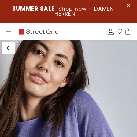
SUMMER SALE
: Shop now -
DAMEN
|
HERREN