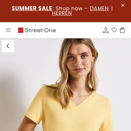
SUMMER SALE
: Shop now -
DAMEN
|
HERREN