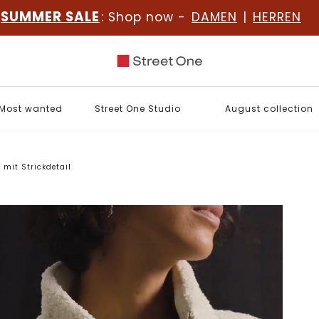
SUMMER SALE
: Shop now -
DAMEN
|
HERREN
Most wanted
Street One Studio
August collection
 mit Strickdetail