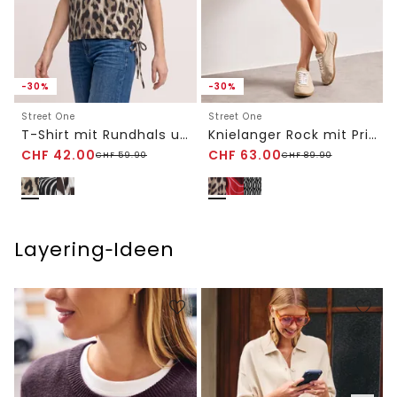
-30%
-30%
Street One
Street One
T-Shirt mit Rundhals und Tunnelzug
Knielanger Rock mit Print und Volant
CHF
42.00
CHF
63.00
CHF
59.90
CHF
89.90
Layering‑Ideen