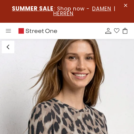
SUMMER SALE
: Shop now -
DAMEN
|
HERREN