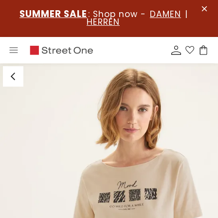
SUMMER SALE
: Shop now -
DAMEN
|
HERREN