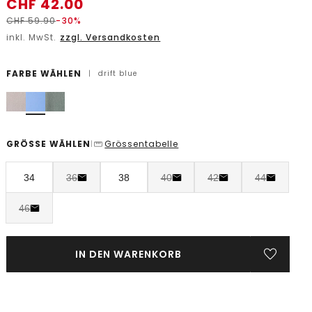
CHF
42.00
CHF
59.90
-30%
inkl. MwSt.
zzgl. Versandkosten
FARBE WÄHLEN
|
drift blue
GRÖSSE WÄHLEN
Grössentabelle
|
34
36
38
40
42
44
46
IN DEN WARENKORB