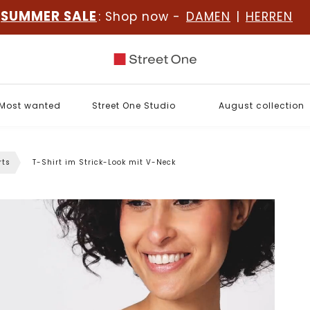
SUMMER SALE
: Shop now -
DAMEN
|
HERREN
Most wanted
Street One Studio
August collection
rts
T-Shirt im Strick-Look mit V-Neck