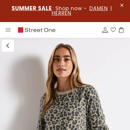
SUMMER SALE
: Shop now -
DAMEN
|
HERREN