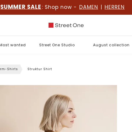
SUMMER SALE
: Shop now -
DAMEN
|
HERREN
Most wanted
Street One Studio
August collection
rm-Shirts
Struktur Shirt