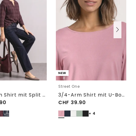
NEW
e
Street One
3/4-Arm Shirt mit Split Neck und Print
3/4-Arm Shirt mit U-Boot-Ausschnitt
90
CHF
39.90
+ 4