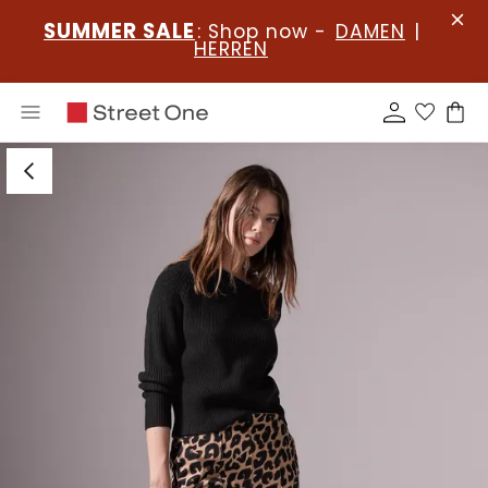
SUMMER SALE
: Shop now -
DAMEN
|
HERREN