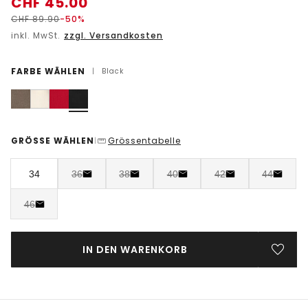
CHF
45.00
CHF
89.90
-50%
inkl. MwSt.
zzgl. Versandkosten
FARBE WÄHLEN
|
Black
GRÖSSE WÄHLEN
Grössentabelle
|
34
36
38
40
42
44
46
IN DEN WARENKORB