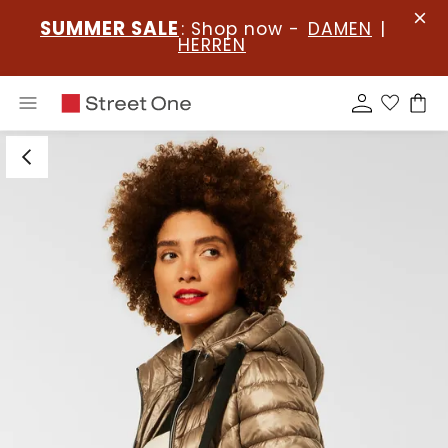
SUMMER SALE
: Shop now -
DAMEN
|
HERREN