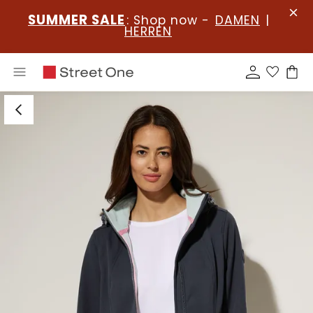
SUMMER SALE
: Shop now -
DAMEN
|
HERREN