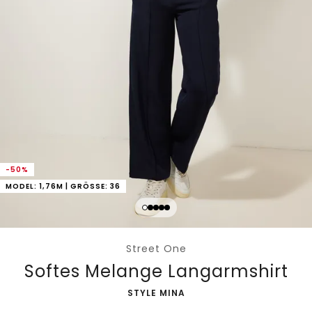
-50%
MODEL: 1,76M | GRÖSSE: 36
Street One
Softes Melange Langarmshirt
-
STYLE MINA