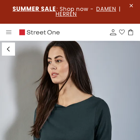
SUMMER SALE
: Shop now -
DAMEN
|
HERREN