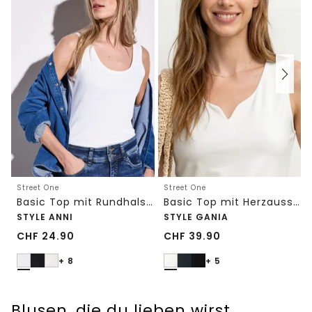
Street One
Street One
Basic Top mit Rundhals in Unifarbe
Basic Top mit Herzausschnitt
STYLE ANNI
STYLE GANIA
CHF
24.90
CHF
39.90
+ 8
+ 5
Blusen, die du lieben wirst